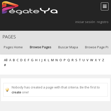
iniciar sesión
registro
PAGES
Pages Home
Browse Pages
Buscar Mapa
Browse Page Pin
All
A
B
C
D
E
F
G
H
I
J
K
L
M
N
O
P
Q
R
S
T
U
V
W
X
Y
Z
#
Nobody has created a page with that criteria. Be the first to
create
one!