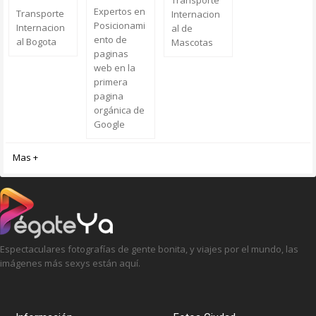
Transporte
Expertos en
Transporte
Internacion
Posicionami
Internacion
al de
ento de
al Bogota
Mascotas
paginas
web en la
primera
pagina
orgánica de
Google
Mas +
Espectaculares fotografías de gente bonita, y viajes por el mundo, las
imágenes más sexys están aquí.