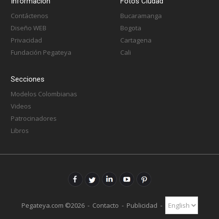
Información
Fotos Ciudad
Contáctenos
Bucaramanga
Diseño WEB
Bogota
Privacidad
Cartagena
Fundación Pegateya
Cali
Secciones
Modelos Colombianas
Videos
Patrocinadores
Libros
Pegateya.com ©2026 -
Contacto
-
Publicidad
-