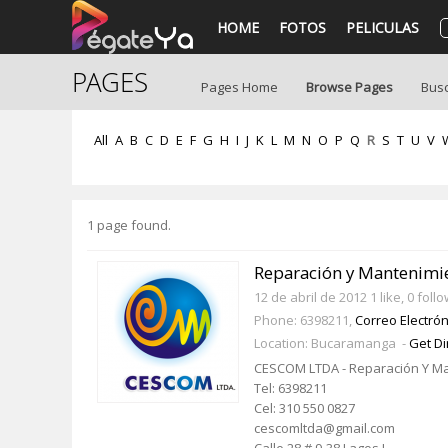
HOME
FOTOS
PELICULAS
PAGES
Pages Home
Browse Pages
Bus
All
A
B
C
D
E
F
G
H
I
J
K
L
M
N
O
P
Q
R
S
T
U
V
1 page found.
Reparación y Mantenimi
12 de abril de 2012
1 like, 0 foll
Phone: 6398211,
Correo Electrón
Location: Bucaramanga -
Get Di
CESCOM LTDA - Reparación Y Ma
Tel: 6398211
Cel: 310 550 0827
cescomltda@gmail.com