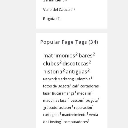
Santander
(1)
Valle del Cauca
(1)
Bogota
Popular Page Tags (34)
2
2
matrimonios
bares
2
2
clubes
discotecas
2
2
historia
antiguas
1
Network Marketing Colombia
1
1
fotos de Bogota
cali
cortadoras
1
1
laser Bucaramanga
medellin
1
1
1
maquinas laser
cescom
bogota
1
1
grabadoras laser
reparación
1
1
cartagena
mantenimiento
venta
1
1
de Hosting
computadores