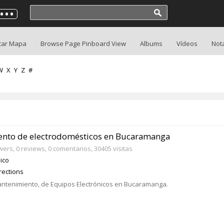
car Mapa
Browse Page Pinboard View
Albums
Vídeos
Not
W
X
Y
Z
#
ento de electrodomésticos en Bucaramanga
owers, 0 reviews, 0 comentarios, 30405 visitas
ico
rections
ntenimiento, de Equipos Electrónicos en Bucaramanga.