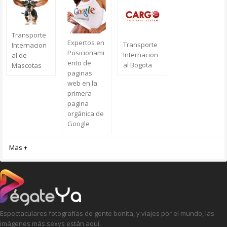
Transporte
Expertos en
Transporte
Internacion
Posicionami
Internacion
al de
ento de
al Bogota
Mascotas
paginas
web en la
primera
pagina
orgánica de
Google
Mas +
Espectaculares fotografías de gente bonita, y viajes por el mundo, las
imágenes más sexys están aquí.