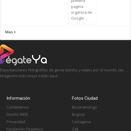
primera
pagina
orgánica de
Google
Mas +
Espectaculares fotografías de gente bonita, y viajes por el mundo, las
imágenes más sexys están aquí.
Información
Fotos Ciudad
Contáctenos
Bucaramanga
Diseño WEB
Bogota
Privacidad
Cartagena
Fundación Pegateya
Cali