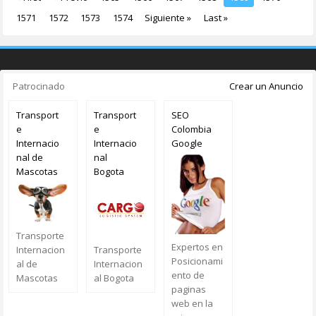
1571
1572
1573
1574
Siguiente »
Last »
Patrocinado
Crear un Anuncio
Transport
Transport
SEO
e
e
Colombia
Internacio
Internacio
Google
nal de
nal
Mascotas
Bogota
Transporte
Expertos en
Transporte
Internacion
Posicionami
Internacion
al de
ento de
al Bogota
Mascotas
paginas
web en la