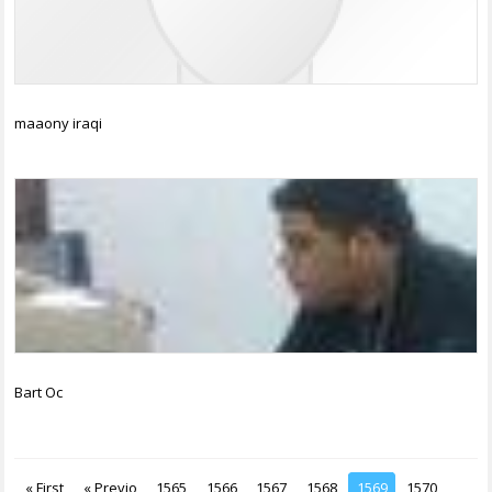
maaony iraqi
Bart Oc
« First
« Previo
1565
1566
1567
1568
1569
1570