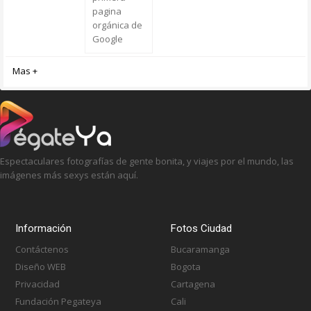
pagina
orgánica de
Google
Mas +
Espectaculares fotografías de gente bonita, y viajes por el mundo, las
imágenes más sexys están aquí.
Información
Fotos Ciudad
Contáctenos
Bucaramanga
Diseño WEB
Bogota
Privacidad
Cartagena
Fundación Pegateya
Cali