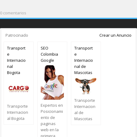
0 comentarios
Patrocinado
Crear un Anuncio
Transport
SEO
Transport
e
Colombia
e
Internacio
Google
Internacio
nal
nal de
Bogota
Mascotas
Transporte
Expertos en
Transporte
Internacion
Posicionami
Internacion
al de
ento de
al Bogota
Mascotas
paginas
web en la
primera