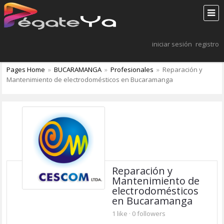
iniciar sesión
registro
Pages Home
»
BUCARAMANGA
»
Profesionales
»
Reparación y
Mantenimiento de electrodomésticos en Bucaramanga
Reparación y
Mantenimiento de
electrodomésticos
en Bucaramanga
1 like
·
0 followers