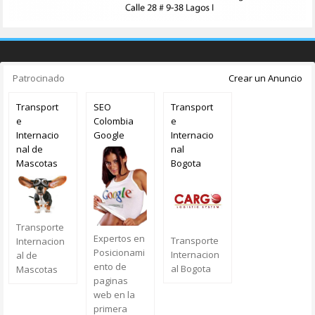
Patrocinado
Crear un Anuncio
Transport
SEO
Transport
e
Colombia
e
Internacio
Google
Internacio
nal de
nal
Mascotas
Bogota
Transporte
Expertos en
Transporte
Internacion
Posicionami
Internacion
al de
ento de
al Bogota
Mascotas
paginas
web en la
primera