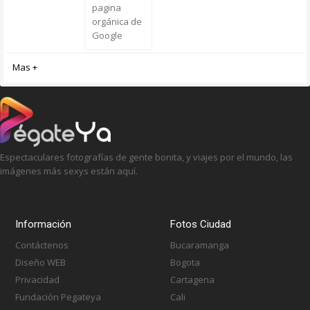
pagina
orgánica de
Google
Mas +
Espectaculares fotografías de gente bonita, y viajes por el mundo, las
imágenes más sexys están aquí.
Información
Fotos Ciudad
Contáctenos
Bucaramanga
Diseño WEB
Bogota
Privacidad
Cartagena
Fundación Pegateya
Cali