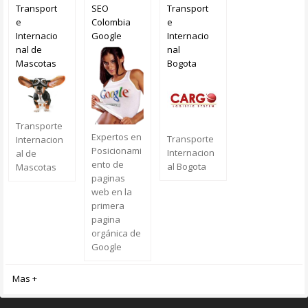
Transport
SEO
Transport
e
Colombia
e
Internacio
Google
Internacio
nal de
nal
Mascotas
Bogota
Transporte
Expertos en
Transporte
Internacion
Posicionami
Internacion
al de
ento de
al Bogota
Mascotas
paginas
web en la
primera
pagina
orgánica de
Google
Mas +