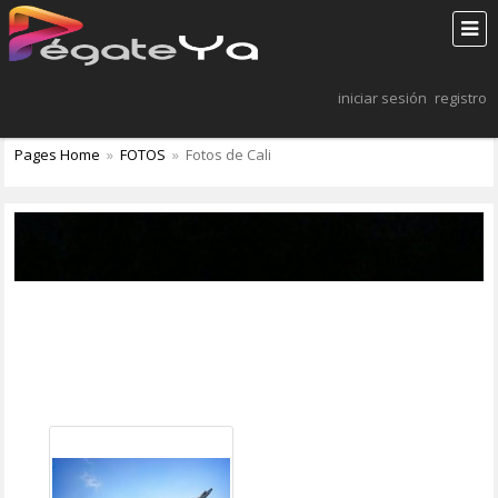
iniciar sesión
registro
Pages Home
»
FOTOS
»
Fotos de Cali