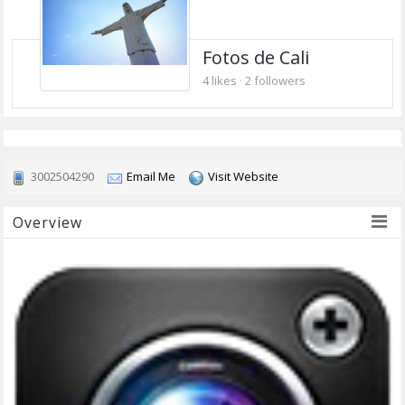
Fotos de Cali
4 likes
·
2 followers
3002504290
Email Me
Visit Website
Overview
OVERVIEW
ACTIVIDAD
INFORMACIÓN
MAPA