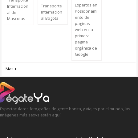
Transporte
Expertos en
Transporte
Internacion
Posicionami
Internacion
al de
ento de
al Bogota
Mascotas
paginas
web en la
primera
pagina
orgánica de
Google
Mas +
Espectaculares fotografías de gente bonita, y viajes por el mundo, las
imágenes más sexys están aquí.