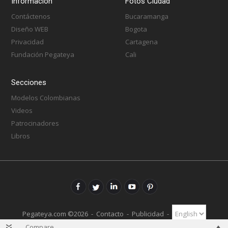
Información
Fotos Ciudad
Contáctenos
Bucaramanga
Diseño WEB
Bogota
Privacidad
Cartagena
Fundación Pegateya
Cali
Secciones
Modelos Colombianas
Videos
Patrocinadores
Libros
Pegateya.com ©2026 -
Contacto
-
Publicidad
-
Compare