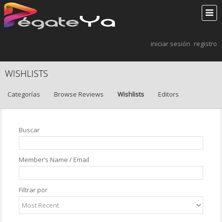
iniciar sesión
registro
WISHLISTS
Categorías
Browse Reviews
Wishlists
Editors
Buscar
Member’s Name / Email
Filtrar por