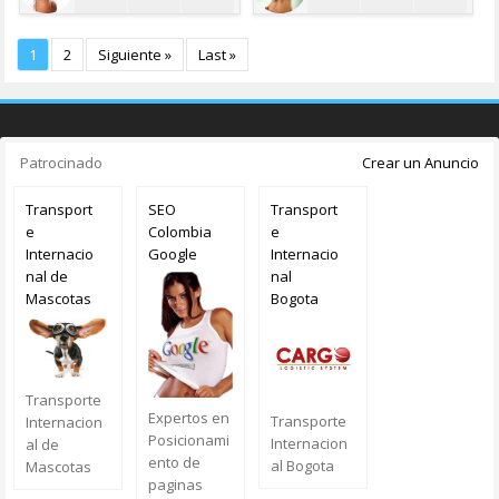
1
2
Siguiente »
Last »
Patrocinado
Crear un Anuncio
Transport
SEO
Transport
e
Colombia
e
Internacio
Google
Internacio
nal de
nal
Mascotas
Bogota
Transporte
Expertos en
Transporte
Internacion
Posicionami
Internacion
al de
ento de
al Bogota
Mascotas
paginas