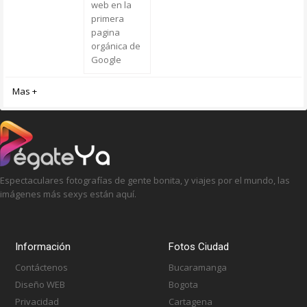
web en la
primera
pagina
orgánica de
Google
Mas +
Espectaculares fotografías de gente bonita, y viajes por el mundo, las
imágenes más sexys están aquí.
Información
Fotos Ciudad
Contáctenos
Bucaramanga
Diseño WEB
Bogota
Privacidad
Cartagena