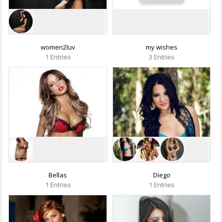
women2luv
my wishes
1 Entries
3 Entries
Bellas
Diego
1 Entries
1 Entries