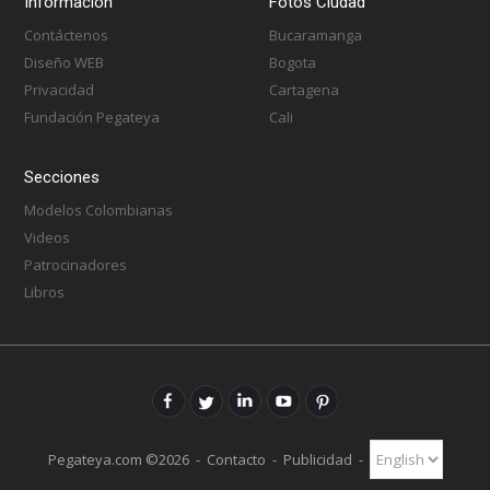
Información
Fotos Ciudad
Contáctenos
Bucaramanga
Diseño WEB
Bogota
Privacidad
Cartagena
Fundación Pegateya
Cali
Secciones
Modelos Colombianas
Videos
Patrocinadores
Libros
Pegateya.com ©2026 -
Contacto
-
Publicidad
-