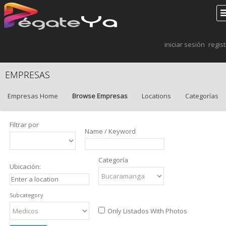
iniciar sesión
regis
EMPRESAS
Empresas Home
Browse Empresas
Locations
Categorías
Filtrar por
Name / Keyword
Categoría
Ubicación:
Subcategory
Only Listados With Photos