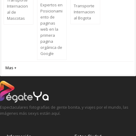
Transporte
Expertos en
Transporte
Internacion
Posicionami
Internacion
al de
ento de
al Bogota
Mascotas
paginas
web en la
primera
pagina
orgánica de
Google
Mas +
Espectaculares fotografías de gente bonita, y viajes por el mundo, las
imágenes más sexys están aquí.