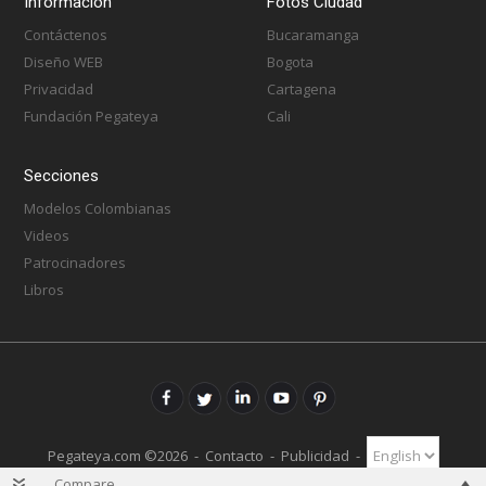
Información
Fotos Ciudad
Contáctenos
Bucaramanga
Diseño WEB
Bogota
Privacidad
Cartagena
Fundación Pegateya
Cali
Secciones
Modelos Colombianas
Videos
Patrocinadores
Libros
Pegateya.com ©2026 -
Contacto
-
Publicidad
-
Compare