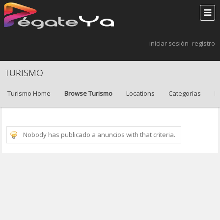
iniciar sesión
registro
TURISMO
Turismo Home
Browse Turismo
Locations
Categorías
B
Nobody has publicado a anuncios with that criteria.