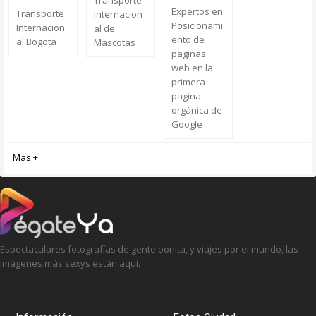
Transporte
Expertos en
Transporte
Internacion
Posicionami
Internacion
al de
ento de
al Bogota
Mascotas
paginas
web en la
primera
pagina
orgánica de
Google
Mas +
Espectaculares fotografías de gente bonita, y viajes por el mundo, las
imágenes más sexys están aquí.