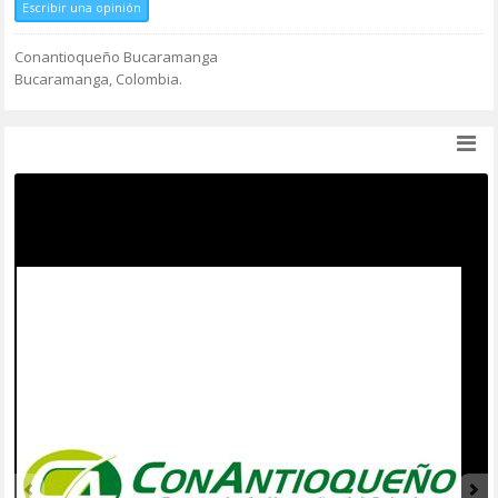
Escribir una opinión
Conantioqueño Bucaramanga
Bucaramanga, Colombia.
RESUMEN
DETALLES
FOTOS
(5)