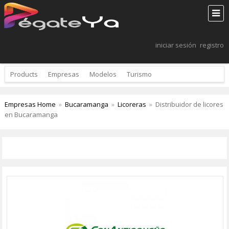
iniciar sesión
registro
Products
Empresas
Modelos
Turismo
Empresas Home
»
Bucaramanga
»
Licoreras
»
Distribuidor de licores
en Bucaramanga