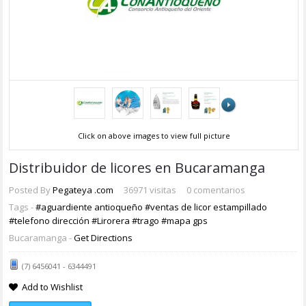
Click on above images to view full picture
Distribuidor de licores en Bucaramanga
Posted By
Pegateya .com
36971 visitas
0 comentarios
Tags -
#aguardiente antioqueño
#ventas de licor estampillado
#telefono dirección
#Lirorera
#trago
#mapa gps
Bucaramanga -
Get Directions
(7) 6456041 - 6344491
Add to Wishlist