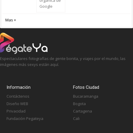
orgánica de
Google
Mas +
Espectaculares fotografías de gente bonita, y viajes por el mundo, las
imágenes más sexys están aquí.
Información
Fotos Ciudad
Contáctenos
Bucaramanga
Diseño WEB
Bogota
Privacidad
Cartagena
Fundación Pegateya
Cali