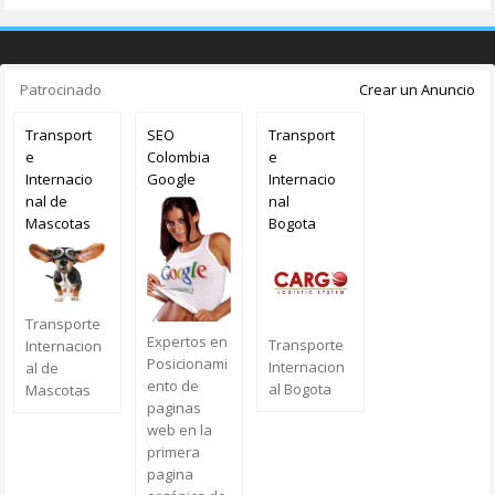
Patrocinado
Crear un Anuncio
Transport
SEO
Transport
e
Colombia
e
Internacio
Google
Internacio
nal de
nal
Mascotas
Bogota
Transporte
Expertos en
Transporte
Internacion
Posicionami
Internacion
al de
ento de
al Bogota
Mascotas
paginas
web en la
primera
pagina